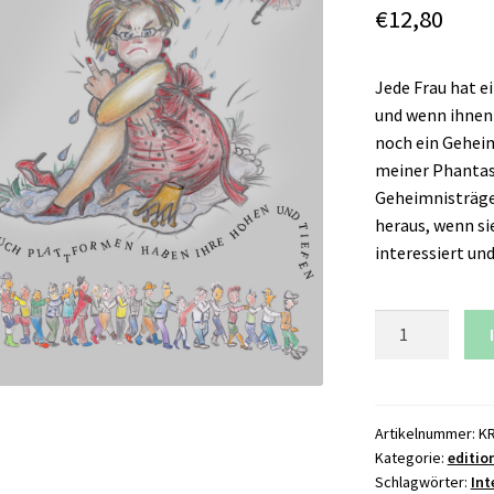
€
12,80
Jede Frau hat e
und wenn ihnen n
noch ein Gehei
meiner Phantas
Geheimnisträger
heraus, wenn sie
interessiert und
Schnauze
voll
vom
Krönchen
richten
Artikelnummer:
K
Kategorie:
editio
Menge
Schlagwörter:
Int