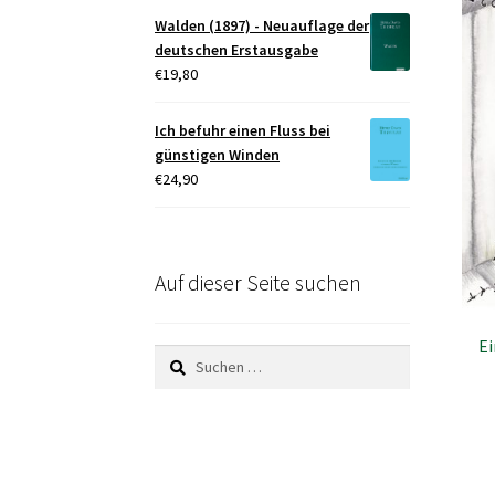
Walden (1897) - Neuauflage der
deutschen Erstausgabe
€
19,80
Ich befuhr einen Fluss bei
günstigen Winden
€
24,90
Auf dieser Seite suchen
Ei
Suchen
nach: