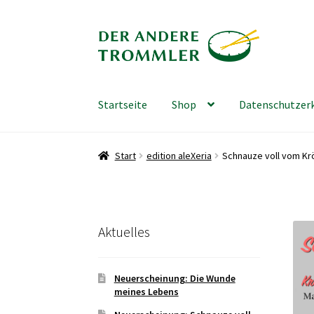
Zur
Zum
Navigation
Inhalt
springen
springen
Startseite
Shop
Datenschutzer
Start
edition aleXeria
Schnauze voll vom Kr
Aktuelles
Neuerscheinung: Die Wunde
meines Lebens