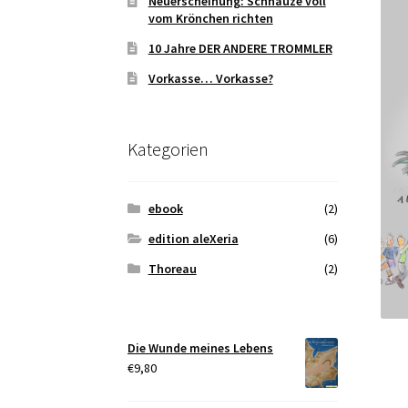
Neuerscheinung: Schnauze voll
vom Krönchen richten
10 Jahre DER ANDERE TROMMLER
Vorkasse… Vorkasse?
Kategorien
ebook
(2)
edition aleXeria
(6)
Thoreau
(2)
Die Wunde meines Lebens
€
9,80