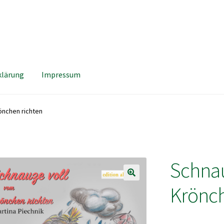
klärung
Impressum
önchen richten
Schnau
Krönch