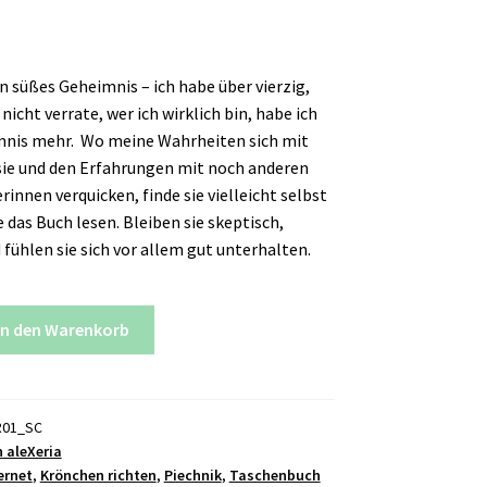
in süßes Geheimnis – ich habe über vierzig,
icht verrate, wer ich wirklich bin, habe ich
mnis mehr. Wo meine Wahrheiten sich mit
ie und den Erfahrungen mit noch anderen
innen verquicken, finde sie vielleicht selbst
 das Buch lesen. Bleiben sie skeptisch,
 fühlen sie sich vor allem gut unterhalten.
In den Warenkorb
R01_SC
n aleXeria
ernet
,
Krönchen richten
,
Piechnik
,
Taschenbuch