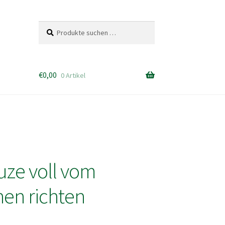
Suchen
Suchen
nach:
€
0,00
0 Artikel
ze voll vom
en richten