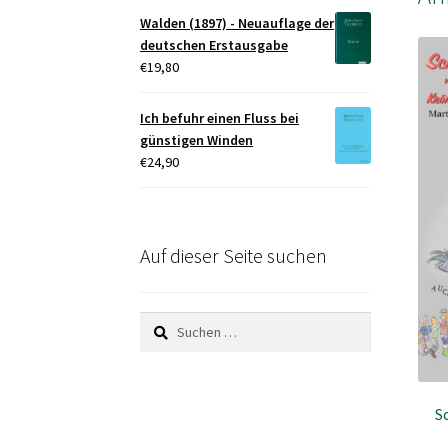
Walden (1897) - Neuauflage der
deutschen Erstausgabe
€
19,80
Ich befuhr einen Fluss bei
günstigen Winden
€
24,90
Auf dieser Seite suchen
Suchen
nach:
S