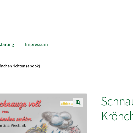
klärung
Impressum
önchen richten (ebook)
Schnau
Krönch